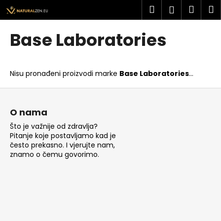
K
Preskoči
Pretraži
Košar
I
Prijava
na
o
sadržaj
Povratak
Povratak
š
Base Laboratories
a
Š
r
t
i
Nisu pronađeni proizvodi marke
Base Laboratories
...
o
c
t
P
a
r
o
O nama
a
d
Što je važnije od zdravlja?
ž
n
Pitanje koje postavljamo kad je
i
o
često prekasno. I vjerujte nam,
t
znamo o čemu govorimo.
ž
e
j
?
e