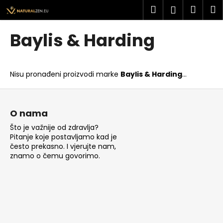
K
Preskoči
Pretraži
Košar
I
Prijava
na
o
sadržaj
Povratak
Povratak
š
Baylis & Harding
a
Š
r
t
i
Nisu pronađeni proizvodi marke
Baylis & Harding
...
o
c
t
P
a
r
o
O nama
a
d
Što je važnije od zdravlja?
ž
n
Pitanje koje postavljamo kad je
i
o
često prekasno. I vjerujte nam,
t
znamo o čemu govorimo.
ž
e
j
?
e