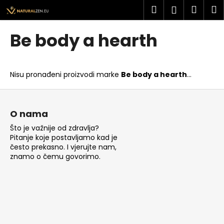
K
Preskoči
Pretraži
Košar
I
Prijava
na
o
sadržaj
Povratak
Povratak
š
Be body a hearth
a
Š
r
t
i
Nisu pronađeni proizvodi marke
Be body a hearth
...
o
c
t
P
a
r
o
O nama
a
d
Što je važnije od zdravlja?
ž
n
Pitanje koje postavljamo kad je
i
o
često prekasno. I vjerujte nam,
t
znamo o čemu govorimo.
ž
e
j
?
e