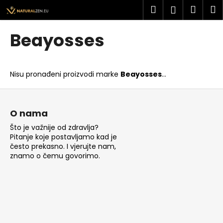
K
Preskoči
Pretraži
Košar
I
Prijava
na
o
sadržaj
Povratak
Povratak
š
Beayosses
a
Š
r
t
i
Nisu pronađeni proizvodi marke
Beayosses
...
o
c
t
P
a
r
o
O nama
a
d
Što je važnije od zdravlja?
ž
n
Pitanje koje postavljamo kad je
i
o
često prekasno. I vjerujte nam,
t
znamo o čemu govorimo.
ž
e
j
?
e