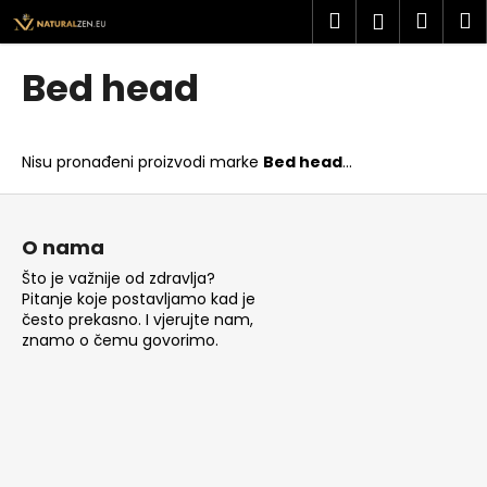
K
Preskoči
Pretraži
Košar
I
Prijava
na
o
sadržaj
Povratak
Povratak
š
Bed head
a
Š
r
t
i
Nisu pronađeni proizvodi marke
Bed head
...
o
c
t
P
a
r
o
O nama
a
d
Što je važnije od zdravlja?
ž
n
Pitanje koje postavljamo kad je
i
o
često prekasno. I vjerujte nam,
t
znamo o čemu govorimo.
ž
e
j
?
e