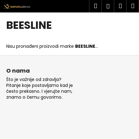
K
Preskoči
Pretraži
Košar
I
Prijava
na
o
sadržaj
Povratak
Povratak
š
BEESLINE
a
Š
r
t
i
Nisu pronađeni proizvodi marke
BEESLINE
...
o
c
t
P
a
r
o
O nama
a
d
Što je važnije od zdravlja?
ž
n
Pitanje koje postavljamo kad je
i
o
često prekasno. I vjerujte nam,
t
znamo o čemu govorimo.
ž
e
j
?
e