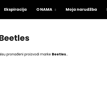
Ekspiracija
O NAMA
Moja narudžba
Što tražite?
Beetles
PRETRAŽI
Nisu pronađeni proizvodi marke
Beetles
...
Preporučujemo