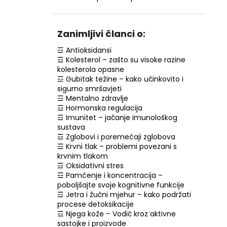
RETINOL SERUM S VITAMINIMA C, E, F, 30
ML
€7,99
Zanimljivi članci o:
☲ Antioksidansi
☲ Kolesterol – zašto su visoke razine
kolesterola opasne
☲ Gubitak težine – kako učinkovito i
sigurno smršavjeti
☲ Mentalno zdravlje
☲ Hormonska regulacija
☲ Imunitet – jačanje imunološkog
sustava
☲ Zglobovi i poremećaji zglobova
☲ Krvni tlak – problemi povezani s
krvnim tlakom
☲ Oksidativni stres
☲ Pamćenje i koncentracija –
poboljšajte svoje kognitivne funkcije
☲ Jetra i žučni mjehur – kako podržati
procese detoksikacije
☲ Njega kože – Vodič kroz aktivne
sastojke i proizvode