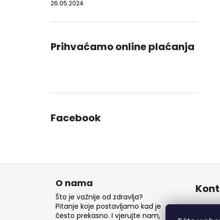
26.05.2024
Prihvaćamo online plaćanja
Facebook
P
o
O nama
Kont
d
Što je važnije od zdravlja?
n
Pitanje koje postavljamo kad je
inf
često prekasno. I vjerujte nam,