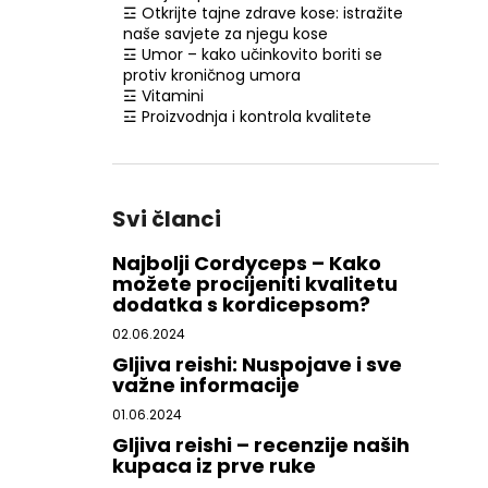
☲ Otkrijte tajne zdrave kose: istražite
naše savjete za njegu kose
☲ Umor – kako učinkovito boriti se
protiv kroničnog umora
☲ Vitamini
☲ Proizvodnja i kontrola kvalitete
Svi članci
Najbolji Cordyceps – Kako
možete procijeniti kvalitetu
dodatka s kordicepsom?
02.06.2024
Gljiva reishi: Nuspojave i sve
važne informacije
01.06.2024
Gljiva reishi – recenzije naših
kupaca iz prve ruke