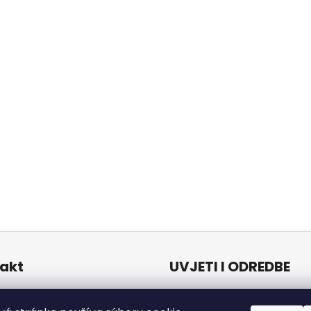
akt
UVJETI I ODREDBE
Uvjeti i odredbe
o
@
naturalzen.eu