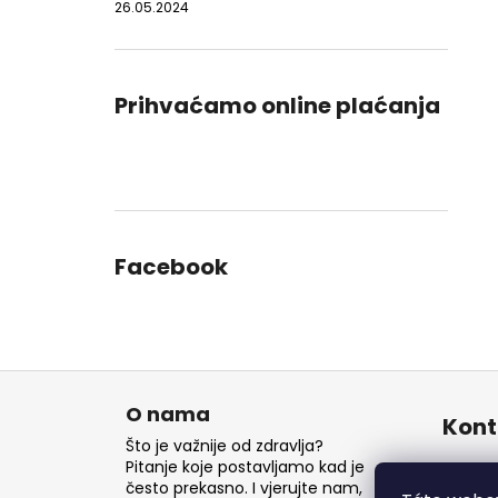
26.05.2024
Prihvaćamo online plaćanja
Facebook
P
o
O nama
Kont
d
Što je važnije od zdravlja?
n
Pitanje koje postavljamo kad je
inf
često prekasno. I vjerujte nam,