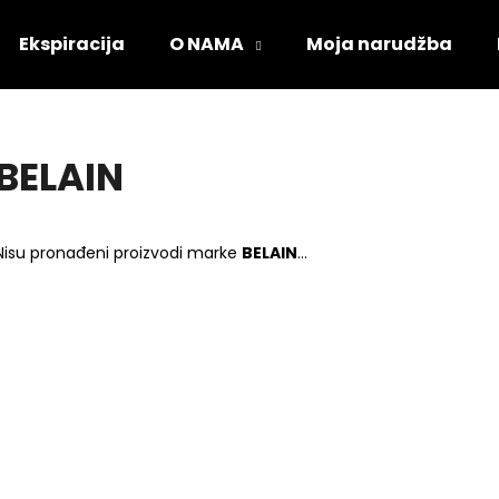
Ekspiracija
O NAMA
Moja narudžba
Što tražite?
BELAIN
PRETRAŽI
Nisu pronađeni proizvodi marke
BELAIN
...
Preporučujemo