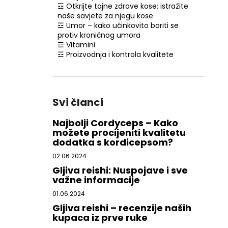
☲ Otkrijte tajne zdrave kose: istražite
naše savjete za njegu kose
☲ Umor – kako učinkovito boriti se
protiv kroničnog umora
☲ Vitamini
☲ Proizvodnja i kontrola kvalitete
Svi članci
Najbolji Cordyceps – Kako
možete procijeniti kvalitetu
dodatka s kordicepsom?
02.06.2024
Gljiva reishi: Nuspojave i sve
važne informacije
01.06.2024
Gljiva reishi – recenzije naših
kupaca iz prve ruke