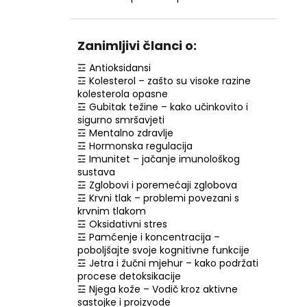
RETINOL SERUM S VITAMINIMA C, E, F, 30
ML
€7,99
Zanimljivi članci o:
☲ Antioksidansi
☲ Kolesterol – zašto su visoke razine
kolesterola opasne
☲ Gubitak težine – kako učinkovito i
sigurno smršavjeti
☲ Mentalno zdravlje
☲ Hormonska regulacija
☲ Imunitet – jačanje imunološkog
sustava
☲ Zglobovi i poremećaji zglobova
☲ Krvni tlak – problemi povezani s
krvnim tlakom
☲ Oksidativni stres
☲ Pamćenje i koncentracija –
poboljšajte svoje kognitivne funkcije
☲ Jetra i žučni mjehur – kako podržati
procese detoksikacije
☲ Njega kože – Vodič kroz aktivne
sastojke i proizvode