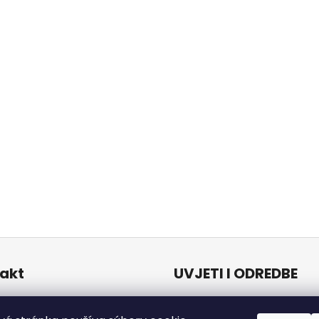
akt
UVJETI I ODREDBE
Uvjeti i odredbe
o
@
naturalzen.eu