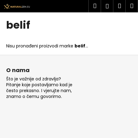
K
Preskoči
Pretraži
Košar
I
Prijava
na
o
sadržaj
Povratak
Povratak
š
belif
a
Š
r
t
i
Nisu pronađeni proizvodi marke
belif
...
o
c
t
P
a
r
o
O nama
a
d
Što je važnije od zdravlja?
ž
n
Pitanje koje postavljamo kad je
i
o
često prekasno. I vjerujte nam,
t
znamo o čemu govorimo.
ž
e
j
?
e