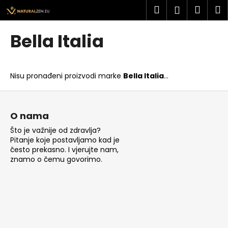
K
Preskoči
Pretraži
Košar
I
Prijava
na
o
sadržaj
Povratak
Povratak
š
Bella Italia
a
Š
r
t
i
Nisu pronađeni proizvodi marke
Bella Italia
...
o
c
t
P
a
r
o
O nama
a
d
Što je važnije od zdravlja?
ž
n
Pitanje koje postavljamo kad je
i
o
često prekasno. I vjerujte nam,
t
znamo o čemu govorimo.
ž
e
j
?
e