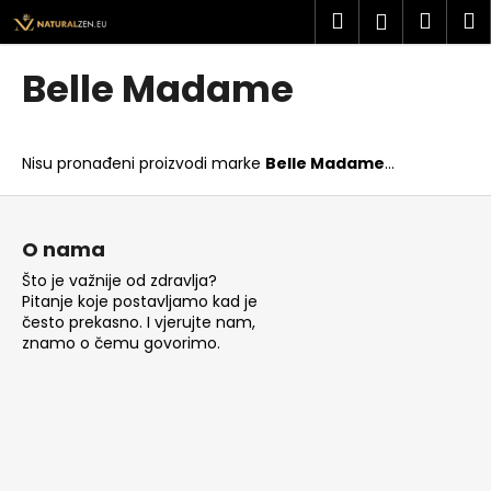
K
Preskoči
Pretraži
Košar
I
Prijava
na
o
sadržaj
Povratak
Povratak
š
Belle Madame
a
Š
r
t
i
Nisu pronađeni proizvodi marke
Belle Madame
...
o
c
t
P
a
r
o
O nama
a
d
Što je važnije od zdravlja?
ž
n
Pitanje koje postavljamo kad je
i
o
često prekasno. I vjerujte nam,
t
znamo o čemu govorimo.
ž
e
j
?
e