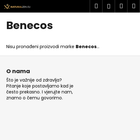
K
Preskoči
Pretraži
Košar
I
Prijava
na
o
sadržaj
Povratak
Povratak
š
Benecos
a
Š
r
t
i
Nisu pronađeni proizvodi marke
Benecos
...
o
c
t
P
a
r
o
O nama
a
d
Što je važnije od zdravlja?
ž
n
Pitanje koje postavljamo kad je
i
o
često prekasno. I vjerujte nam,
t
znamo o čemu govorimo.
ž
e
j
?
e