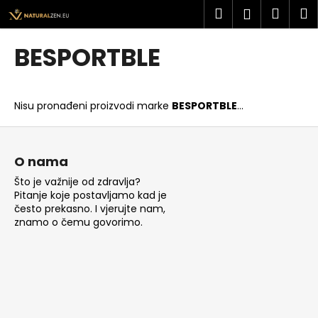
K
Preskoči
Pretraži
Košar
I
Prijava
na
o
sadržaj
Povratak
Povratak
š
BESPORTBLE
a
Š
r
t
i
Nisu pronađeni proizvodi marke
BESPORTBLE
...
o
c
t
P
a
r
o
O nama
a
d
Što je važnije od zdravlja?
ž
n
Pitanje koje postavljamo kad je
i
o
često prekasno. I vjerujte nam,
t
znamo o čemu govorimo.
ž
e
j
?
e