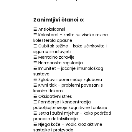
NZ DERMOCOSMETICS ROSACEA –
DERMOKOZMETIČKA KREMA ZA
SMANJENJE CRVENILA I JAČANJE
KRVNIH ŽILA
Zanimljivi članci o:
€9,99
☲ Antioksidansi
☲ Kolesterol – zašto su visoke razine
kolesterola opasne
☲ Gubitak težine – kako učinkovito i
sigurno smršavjeti
☲ Mentalno zdravlje
☲ Hormonska regulacija
☲ Imunitet – jačanje imunološkog
sustava
☲ Zglobovi i poremećaji zglobova
☲ Krvni tlak – problemi povezani s
krvnim tlakom
☲ Oksidativni stres
☲ Pamćenje i koncentracija –
poboljšajte svoje kognitivne funkcije
☲ Jetra i žučni mjehur – kako podržati
procese detoksikacije
☲ Njega kože – Vodič kroz aktivne
sastojke i proizvode