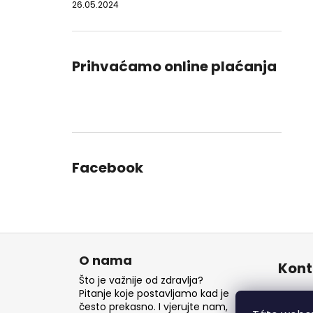
26.05.2024
Prihvaćamo online plaćanja
Facebook
P
o
O nama
Kont
d
Što je važnije od zdravlja?
n
Pitanje koje postavljamo kad je
inf
često prekasno. I vjerujte nam,