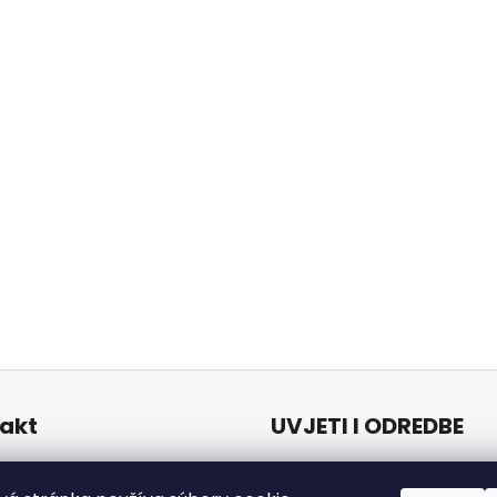
akt
UVJETI I ODREDBE
Uvjeti i odredbe
o
@
naturalzen.eu