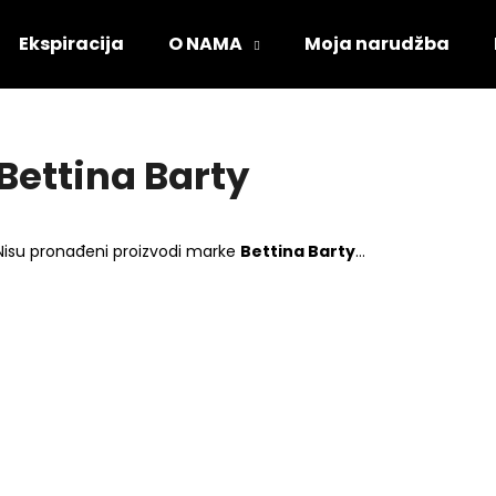
Ekspiracija
O NAMA
Moja narudžba
Što tražite?
Bettina Barty
PRETRAŽI
Nisu pronađeni proizvodi marke
Bettina Barty
...
Preporučujemo