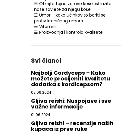
☲ Otkrijte tajne zdrave kose: istražite
naše savjete za njegu kose
☲ Umor – kako učinkovito boriti se
protiv kroničnog umora
☲ Vitamini
☲ Proizvodnja i kontrola kvalitete
Svi članci
Najbolji Cordyceps – Kako
možete procijeniti kvalitetu
dodatka s kordicepsom?
02.06.2024
Gljiva reishi: Nuspojave i sve
važne informacije
01.06.2024
Gljiva reishi – recenzije naših
kupaca iz prve ruke