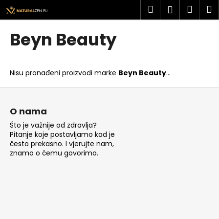
K
Preskoči
Pretraži
Košar
I
Prijava
na
o
sadržaj
Povratak
Povratak
š
Beyn Beauty
a
Š
r
t
i
Nisu pronađeni proizvodi marke
Beyn Beauty
...
o
c
t
P
a
r
o
O nama
a
d
Što je važnije od zdravlja?
ž
n
Pitanje koje postavljamo kad je
i
o
često prekasno. I vjerujte nam,
t
znamo o čemu govorimo.
ž
e
j
?
e