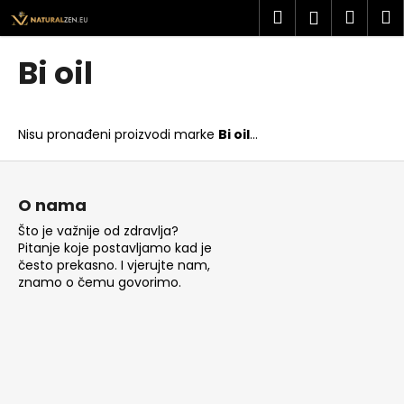
K
Preskoči
Pretraži
Košar
I
Prijava
na
o
sadržaj
Povratak
Povratak
š
Bi oil
a
Š
r
t
i
Nisu pronađeni proizvodi marke
Bi oil
...
o
c
t
P
a
r
o
O nama
a
d
Što je važnije od zdravlja?
ž
n
Pitanje koje postavljamo kad je
i
o
često prekasno. I vjerujte nam,
t
znamo o čemu govorimo.
ž
e
j
?
e