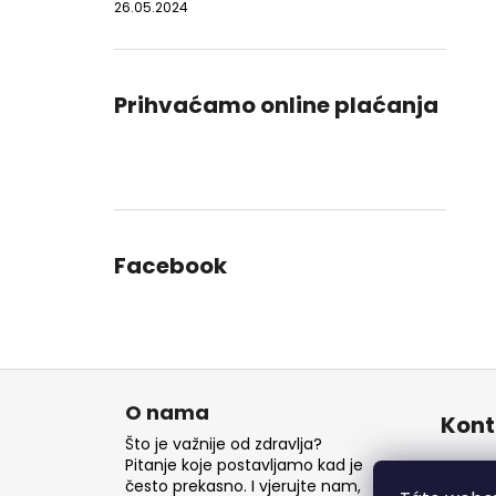
26.05.2024
Prihvaćamo online plaćanja
Facebook
P
o
O nama
Kont
d
Što je važnije od zdravlja?
n
Pitanje koje postavljamo kad je
inf
često prekasno. I vjerujte nam,