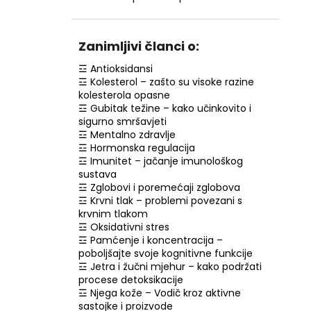
RETINOL SERUM S VITAMINIMA C, E, F, 30
ML
€7,99
Zanimljivi članci o:
☲ Antioksidansi
☲ Kolesterol – zašto su visoke razine
kolesterola opasne
☲ Gubitak težine – kako učinkovito i
sigurno smršavjeti
☲ Mentalno zdravlje
☲ Hormonska regulacija
☲ Imunitet – jačanje imunološkog
sustava
☲ Zglobovi i poremećaji zglobova
☲ Krvni tlak – problemi povezani s
krvnim tlakom
☲ Oksidativni stres
☲ Pamćenje i koncentracija –
poboljšajte svoje kognitivne funkcije
☲ Jetra i žučni mjehur – kako podržati
procese detoksikacije
☲ Njega kože – Vodič kroz aktivne
sastojke i proizvode