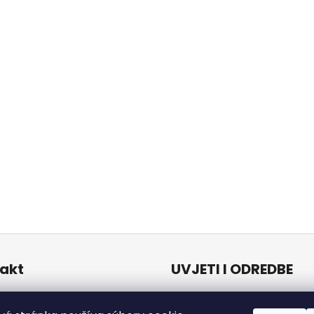
akt
UVJETI I ODREDBE
Uvjeti i odredbe
o
@
naturalzen.eu