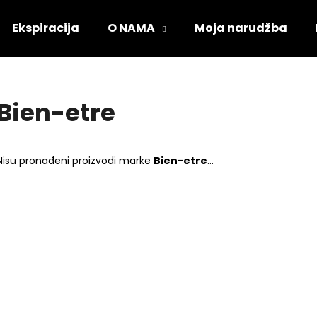
Ekspiracija
O NAMA
Moja narudžba
Što tražite?
Bien-etre
PRETRAŽI
Nisu pronađeni proizvodi marke
Bien-etre
...
Preporučujemo