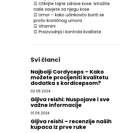
☲ Otkrijte tajne zdrave kose: istražite
naše savjete za njegu kose
☲ Umor – kako učinkovito boriti se
protiv kroničnog umora
☲ Vitamini
☲ Proizvodnja i kontrola kvalitete
Svi članci
Najbolji Cordyceps – Kako
možete procijeniti kvalitetu
dodatka s kordicepsom?
02.06.2024
Gljiva reishi: Nuspojave i sve
važne informacije
01.06.2024
Gljiva reishi – recenzije naših
kupaca iz prve ruke