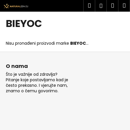
K
Preskoči
Pretraži
Košar
I
Prijava
na
o
sadržaj
Povratak
Povratak
š
BIEYOC
a
Š
r
t
i
Nisu pronađeni proizvodi marke
BIEYOC
...
o
c
t
P
a
r
o
O nama
a
d
Što je važnije od zdravlja?
ž
n
Pitanje koje postavljamo kad je
i
o
često prekasno. I vjerujte nam,
t
znamo o čemu govorimo.
ž
e
j
?
e