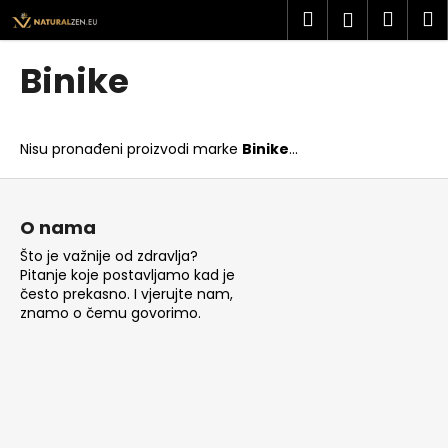
K
Preskoči
Pretraži
Košar
I
Prijava
na
o
sadržaj
Povratak
Povratak
š
Binike
a
Š
r
t
i
Nisu pronađeni proizvodi marke
Binike
...
o
c
t
P
a
r
o
O nama
a
d
Što je važnije od zdravlja?
ž
n
Pitanje koje postavljamo kad je
i
o
često prekasno. I vjerujte nam,
t
znamo o čemu govorimo.
ž
e
j
?
e