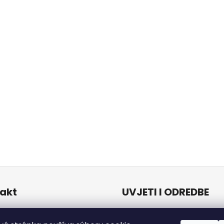
akt
UVJETI I ODREDBE
Uvjeti i odredbe
o
@
naturalzen.eu