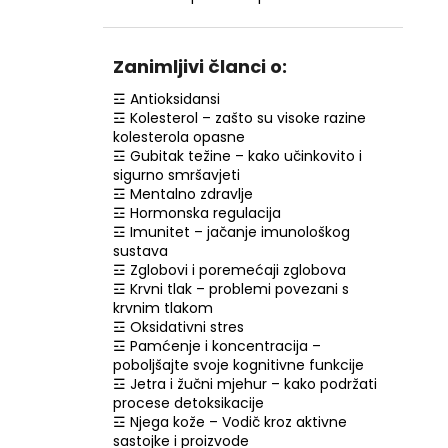
NZ DERMOCOSMETICS ROSACEA –
DERMOKOZMETIČKA KREMA ZA
SMANJENJE CRVENILA I JAČANJE
KRVNIH ŽILA
Zanimljivi članci o:
€9,99
☲ Antioksidansi
☲ Kolesterol – zašto su visoke razine
kolesterola opasne
☲ Gubitak težine – kako učinkovito i
sigurno smršavjeti
☲ Mentalno zdravlje
☲ Hormonska regulacija
☲ Imunitet – jačanje imunološkog
sustava
☲ Zglobovi i poremećaji zglobova
☲ Krvni tlak – problemi povezani s
krvnim tlakom
☲ Oksidativni stres
☲ Pamćenje i koncentracija –
poboljšajte svoje kognitivne funkcije
☲ Jetra i žučni mjehur – kako podržati
procese detoksikacije
☲ Njega kože – Vodič kroz aktivne
sastojke i proizvode