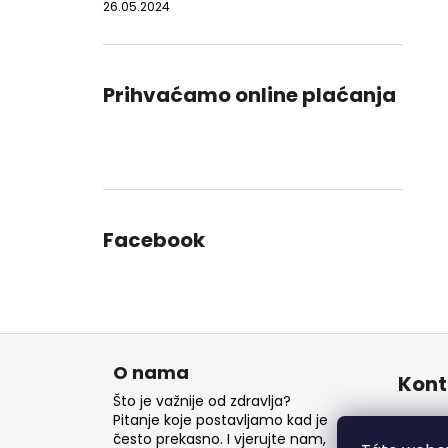
26.05.2024
Prihvaćamo online plaćanja
Facebook
P
o
O nama
Kont
d
Što je važnije od zdravlja?
n
Pitanje koje postavljamo kad je
inf
često prekasno. I vjerujte nam,