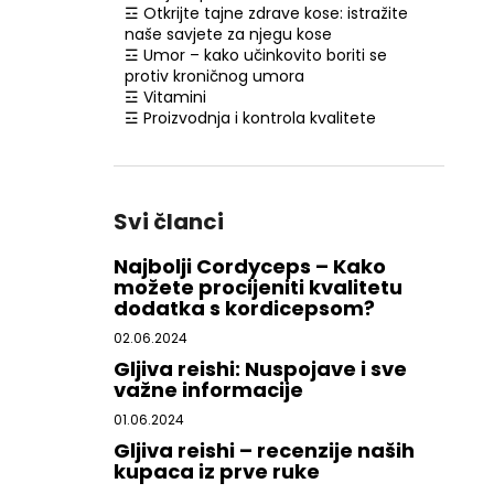
☲ Otkrijte tajne zdrave kose: istražite
naše savjete za njegu kose
☲ Umor – kako učinkovito boriti se
protiv kroničnog umora
☲ Vitamini
☲ Proizvodnja i kontrola kvalitete
Svi članci
Najbolji Cordyceps – Kako
možete procijeniti kvalitetu
dodatka s kordicepsom?
02.06.2024
Gljiva reishi: Nuspojave i sve
važne informacije
01.06.2024
Gljiva reishi – recenzije naših
kupaca iz prve ruke