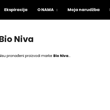
Ekspiracija
O NAMA
Moja narudžba
Što tražite?
Bio Niva
PRETRAŽI
Nisu pronađeni proizvodi marke
Bio Niva
...
Preporučujemo