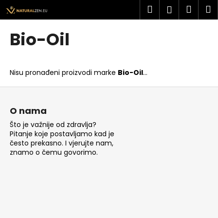
K
Preskoči
Pretraži
Košar
I
Prijava
na
o
sadržaj
Povratak
Povratak
š
Bio-Oil
a
Š
r
t
i
Nisu pronađeni proizvodi marke
Bio-Oil
...
o
c
t
P
a
r
o
O nama
a
d
Što je važnije od zdravlja?
ž
n
Pitanje koje postavljamo kad je
i
o
često prekasno. I vjerujte nam,
t
znamo o čemu govorimo.
ž
e
j
?
e