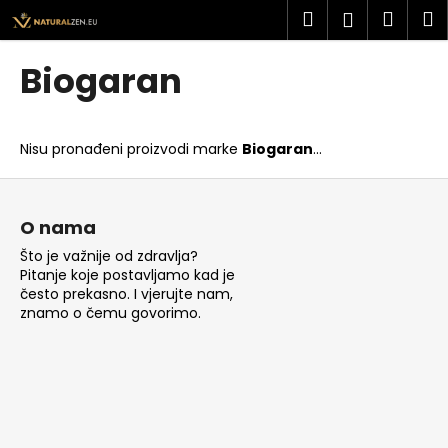
K
Preskoči
Pretraži
Košar
I
Prijava
na
o
sadržaj
Povratak
Povratak
š
Biogaran
a
Š
r
t
i
Nisu pronađeni proizvodi marke
Biogaran
...
o
c
t
P
a
r
o
O nama
a
d
Što je važnije od zdravlja?
ž
n
Pitanje koje postavljamo kad je
i
o
često prekasno. I vjerujte nam,
t
znamo o čemu govorimo.
ž
e
j
?
e