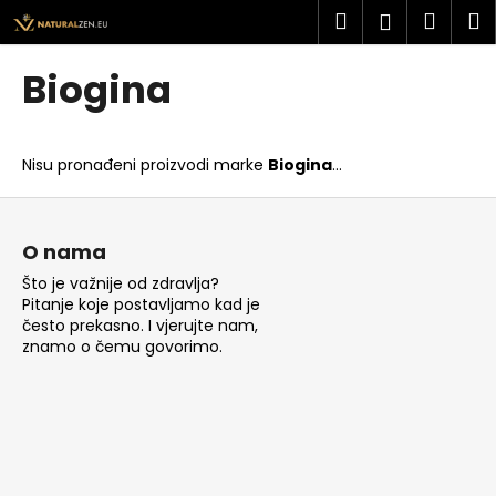
K
Preskoči
Pretraži
Košar
I
Prijava
na
o
sadržaj
Povratak
Povratak
š
Biogina
a
Š
r
t
i
Nisu pronađeni proizvodi marke
Biogina
...
o
c
t
P
a
r
o
O nama
a
d
Što je važnije od zdravlja?
ž
n
Pitanje koje postavljamo kad je
i
o
često prekasno. I vjerujte nam,
t
znamo o čemu govorimo.
ž
e
j
?
e