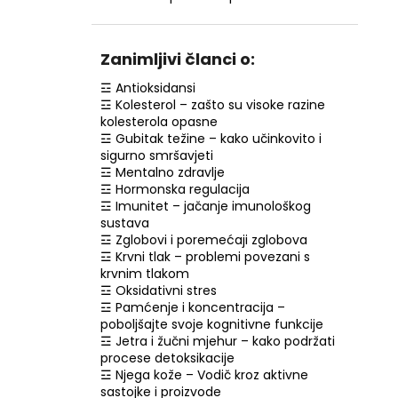
RETINOL SERUM S VITAMINIMA C, E, F, 30
ML
€7,99
Zanimljivi članci o:
☲ Antioksidansi
☲ Kolesterol – zašto su visoke razine
kolesterola opasne
☲ Gubitak težine – kako učinkovito i
sigurno smršavjeti
☲ Mentalno zdravlje
☲ Hormonska regulacija
☲ Imunitet – jačanje imunološkog
sustava
☲ Zglobovi i poremećaji zglobova
☲ Krvni tlak – problemi povezani s
krvnim tlakom
☲ Oksidativni stres
☲ Pamćenje i koncentracija –
poboljšajte svoje kognitivne funkcije
☲ Jetra i žučni mjehur – kako podržati
procese detoksikacije
☲ Njega kože – Vodič kroz aktivne
sastojke i proizvode