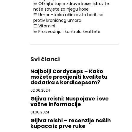
☲ Otkrijte tajne zdrave kose: istražite
naše savjete za njegu kose
☲ Umor – kako učinkovito boriti se
protiv kroničnog umora
☲ Vitamini
☲ Proizvodnja i kontrola kvalitete
Svi članci
Najbolji Cordyceps – Kako
možete procijeniti kvalitetu
dodatka s kordicepsom?
02.06.2024
Gljiva reishi: Nuspojave i sve
važne informacije
01.06.2024
Gljiva reishi – recenzije naših
kupaca iz prve ruke