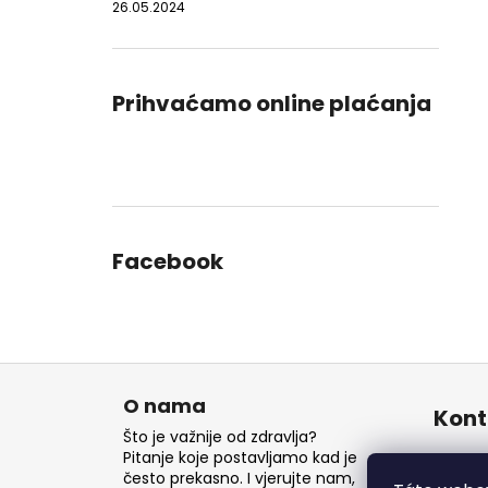
26.05.2024
Prihvaćamo online plaćanja
Facebook
P
o
O nama
Kont
d
Što je važnije od zdravlja?
n
Pitanje koje postavljamo kad je
inf
često prekasno. I vjerujte nam,