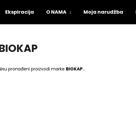
Ekspiracija
O NAMA
Moja narudžba
Što tražite?
BIOKAP
PRETRAŽI
Nisu pronađeni proizvodi marke
BIOKAP
...
Preporučujemo