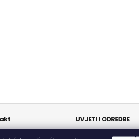
akt
UVJETI I ODREDBE
Uvjeti i odredbe
o
@
naturalzen.eu