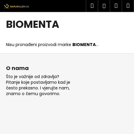
K
Preskoči
Pretraži
Košar
I
Prijava
na
o
sadržaj
Povratak
Povratak
š
BIOMENTA
a
Š
r
t
i
Nisu pronađeni proizvodi marke
BIOMENTA
...
o
c
t
P
a
r
o
O nama
a
d
Što je važnije od zdravlja?
ž
n
Pitanje koje postavljamo kad je
i
o
često prekasno. I vjerujte nam,
t
znamo o čemu govorimo.
ž
e
j
?
e