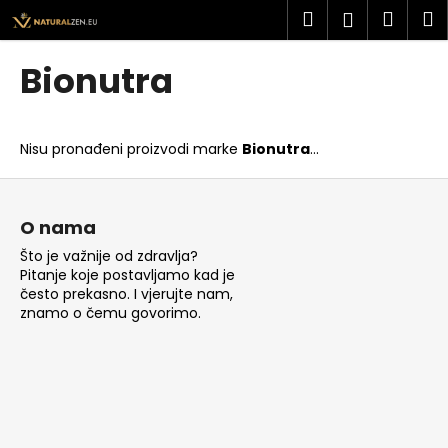
K
Preskoči
Pretraži
Košar
I
Prijava
na
o
sadržaj
Povratak
Povratak
š
Bionutra
a
Š
r
t
i
Nisu pronađeni proizvodi marke
Bionutra
...
o
c
t
P
a
r
o
O nama
a
d
Što je važnije od zdravlja?
ž
n
Pitanje koje postavljamo kad je
i
o
često prekasno. I vjerujte nam,
t
znamo o čemu govorimo.
ž
e
j
?
e